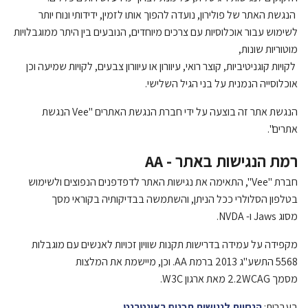
הנגשת האתר של
פולירון
, נועדה להפוך אותו לזמין, ידידותי ונוח יותר
לשימוש עבור אוכלוסיות עם צרכים מיוחדים, הנובעים בין היתר ממוגבלויות
מוטוריות שונות,
לקויות קוגניטיביות, קוצר רואי, עיוורון או עיוורון צבעים, לקויות שמיעה וכן
אוכלוסייה הנמנית על בני הגיל השלישי.
הנגשת אתר זה בוצעה על ידי חברת הנגשת האתרים "
Vee
הנגשת
אתרים".
רמת הנגישות באתר -
AA
חברת "
Vee
", התאימה את נגישות האתר לדפדפנים הנפוצים ולשימוש
בטלפון הסלולרי ככל הניתן, והשתמשה בבדיקותיה בקוראי מסך
מסוג
Jaws
ו-
NVDA
.
מקפידה על עמידה בדרישות תקנות שוויון זכויות לאנשים עם מוגבלות
5568 התשע"ג 2013 ברמת
AA
. וכן, מיישמת את המלצות
מסמך
WCAG
2.2 מאת ארגון
W3C
.
בעברית:
הנחיות
לנגישות
תכנים
באינטרנט