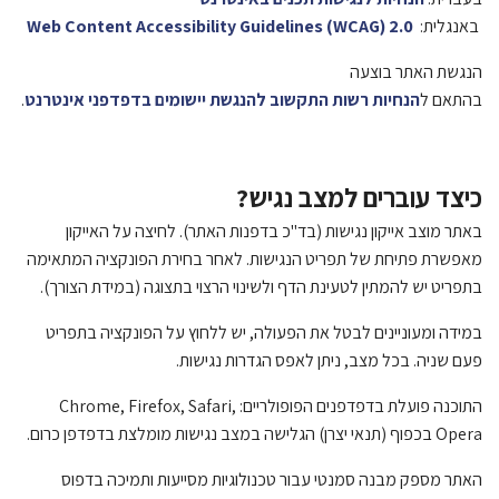
באנגלית:
Web Content Accessibility Guidelines (WCAG) 2.0
הנגשת האתר בוצעה
בהתאם ל
הנחיות
רשות
התקשוב
להנגשת
יישומים
בדפדפני
אינטרנט
.
כיצד עוברים למצב נגיש?
באתר מוצב אייקון נגישות (בד"כ בדפנות האתר). לחיצה על האייקון
מאפשרת פתיחת של תפריט הנגישות. לאחר בחירת הפונקציה המתאימה
בתפריט יש להמתין לטעינת הדף ולשינוי הרצוי בתצוגה (במידת הצורך).
במידה ומעוניינים לבטל את הפעולה, יש ללחוץ על הפונקציה בתפריט
פעם שניה. בכל מצב, ניתן לאפס הגדרות נגישות.
התוכנה פועלת בדפדפנים הפופולריים:
Chrome, Firefox, Safari,
Opera
בכפוף (תנאי יצרן) הגלישה במצב נגישות מומלצת בדפדפן כרום.
האתר מספק מבנה סמנטי עבור טכנולוגיות מסייעות ותמיכה בדפוס