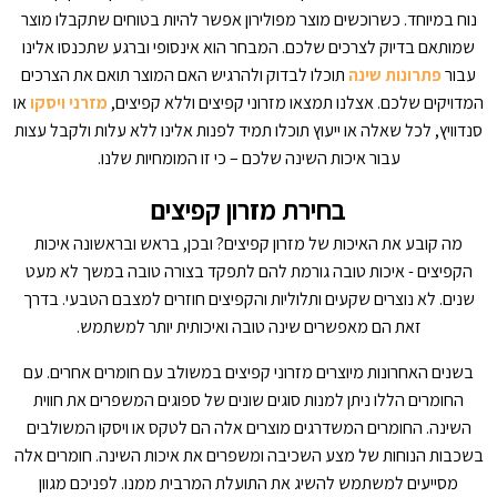
נוח במיוחד. כשרוכשים מוצר מפולירון אפשר להיות בטוחים שתקבלו מוצר
שמותאם בדיוק לצרכים שלכם. המבחר הוא אינסופי וברגע שתכנסו אלינו
עבור
פתרונות שינה
תוכלו לבדוק ולהרגיש האם המוצר תואם את הצרכים
המדויקים שלכם. אצלנו תמצאו מזרוני קפיצים וללא קפיצים,
מזרני ויסקו
או
סנדוויץ, לכל שאלה או ייעוץ תוכלו תמיד לפנות אלינו ללא עלות ולקבל עצות
עבור איכות השינה שלכם – כי זו המומחיות שלנו.
בחירת מזרון קפיצים
מה קובע את האיכות של מזרון קפיצים? ובכן, בראש ובראשונה איכות
הקפיצים - איכות טובה גורמת להם לתפקד בצורה טובה במשך לא מעט
שנים. לא נוצרים שקעים ותלוליות והקפיצים חוזרים למצבם הטבעי. בדרך
זאת הם מאפשרים שינה טובה ואיכותית יותר למשתמש.
בשנים האחרונות מיוצרים מזרוני קפיצים במשולב עם חומרים אחרים. עם
החומרים הללו ניתן למנות סוגים שונים של ספוגים המשפרים את חווית
השינה. החומרים המשדרגים מוצרים אלה הם לטקס או ויסקו המשולבים
בשכבות הנוחות של מצע השכיבה ומשפרים את איכות השינה. חומרים אלה
מסייעים למשתמש להשיג את התועלת המרבית ממנו. לפניכם מגוון