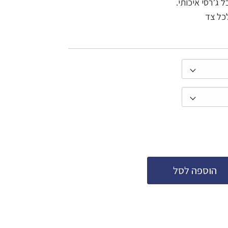
 ג’רסי איכותי.
לכל צד
הוספה לסל