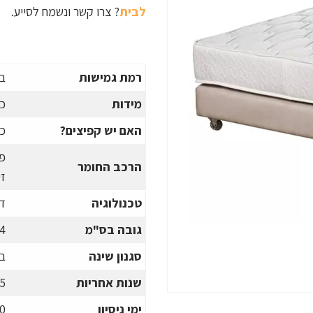
לבית
? צרו קשר ונשמח לסייע.
רמת גמישות
בנ
מידות
כ
האם יש קפיצים
?
כן
פו
הרכב החומר
זי
טכנולוגיה
דו
גובה בס"מ
4
סגנון שינה
בט
שנות אחריות
5
ימי ניסיון
0