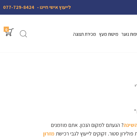
לייעוץ אישי חייגו -
077-729-8424
0
ות נוער
מיטות מעץ
מכירת תצוגה
י
"
השינה
? הגעתם למקום הנכון. אתם מוזמנים
 פולירון סטור. זקוקים לייעוץ לגבי רכישת
מזרון