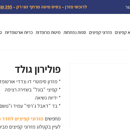
לרוכשי מזרן – בסיס מיטה מרחף זוגי רק –
395 ₪
שר
א קפיצים
מזרוני קפיצים
ספות נפתחות
מיטות מרופדות
כריות אורטופדיות
ספ
פולירון גולד
* מזרון סימטרי דו-צדדי אורטופד
* קפיצי "בונל" בשזירה רציפה
* ידיות נשיאה
* בד "דאבל ג'רסי" עמיד ו"נושם
מחפשים
מזרוני קפיצים לחדר 
לעיין בקטלוג מזרוני קפיצים מבית