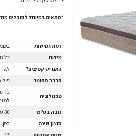
מסופק בכל מידה.
*מתאים במיוחד לסובלים מהז
רמת גמישות
בינוני
מידות
כל מ
האם יש קפיצים
?
לא
הרכב החומר
פוליאו
בד פר
טכנולוגיה
למזרו
גובה בס"מ
30
ס
סגנון שינה
בטן, 
שנות אחריות
15