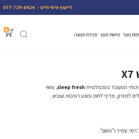
לייעוץ אישי חייגו -
077-729-8424
0
ות נוער
מיטות מעץ
מכירת תצוגה
X
יכותי המעובד בטכנולוגיית
sleep fresh
, עשוי
ים למזרון, מדיף לחות ומונע רטיבות ועובש.
רסי: עמיד ו"נושם".