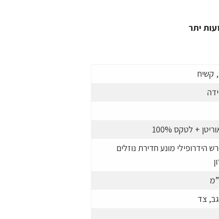
עות יתר
, קשיח
ידה
ריטן + לטקס 100%
ש הידרופילי מונע חדירת נוזלים
ן
”
מ
גב, צד