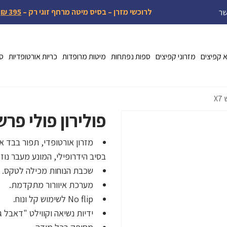
לרוכשי מזרן – בסיס מיטה מרחף זוגי רק –
395 ₪
שר
א קפיצים
מזרוני קפיצים
ספות נפתחות
מיטות מרופדות
כריות אורטופדיות
ספ
X
פולירון פולי פרש 7
מזרון אורטופדי, תפור בבד א
בסיב הידרופילי, המונע מעבר נוזל
שכבת הנוחות מכילה לטקס.
מערכת איוורור מתקדמת.
No flip לשימוש קל ונוח.
ידיות נשיאה וקווילט "דאבל ג'