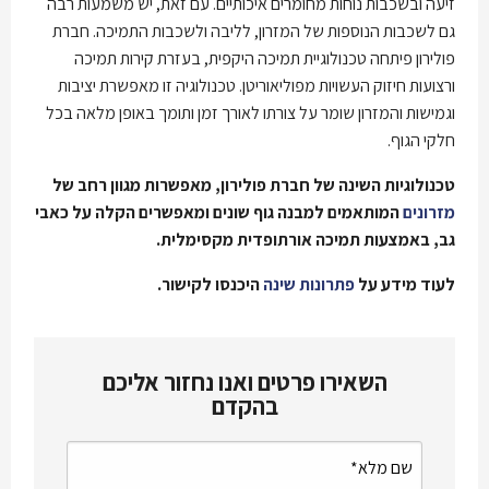
זיעה ובשכבות נוחות מחומרים איכותיים. עם זאת, יש משמעות רבה
גם לשכבות הנוספות של המזרון, לליבה ולשכבות התמיכה. חברת
פולירון פיתחה טכנולוגיית תמיכה היקפית, בעזרת קירות תמיכה
ורצועות חיזוק העשויות מפוליאוריטן. טכנולוגיה זו מאפשרת יציבות
וגמישות והמזרון שומר על צורתו לאורך זמן ותומך באופן מלאה בכל
חלקי הגוף.
טכנולוגיות השינה של חברת פולירון, מאפשרות מגוון רחב של
מזרונים
המותאמים למבנה גוף שונים ומאפשרים הקלה על כאבי
גב, באמצעות תמיכה אורתופדית מקסימלית.
לעוד מידע על
פתרונות שינה
היכנסו לקישור.
השאירו פרטים ואנו נחזור אליכם
בהקדם