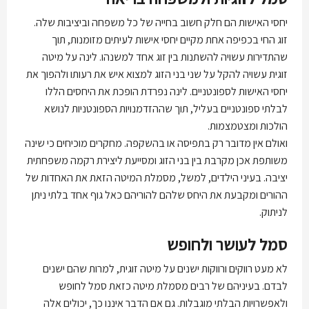
יחסי האישות הם חלק חשוב בחייה של כל משפחה וביציבות שלה.
זוג החי בכפיפה אחת מקיים יחסי אישות לעיתים מזומנות, תוך
שהתדירות עשויה להשתנות בין זוג אחד למשנהו. לינה על מיטה
זוגית עשויה להקל על שני בני הזוג למצוא איש את רעותו ולהפוך את
יחסי האישות לספונטניים. לינה נפרדת הופכת את היחסים הללו
לבלתי ספונטניים בעליל, תוך שההזדמנויות הספונטניות לנושא
הולכות ומצטמצמות.
ואולם אין מדובר רק בתפיסה או בהשקפה. מחקרים מוכיחים כי שינה
משותפת אכן מקרבת בין בני הזוג ומסייעת ליצירת רקמה משפחתית
יציבה. בעיני הילדים, למשל, מסמלת המיטה הזאת את האחדות של
ההורים ומקבעת את היחס שלהם להוריהם כאל גוף אחד בלתי ניתן
לניתוק.
סמל לעושר ולחופש
לא מעט רווקים ורווקות ישנים על מיטה זוגית, למרות שהם ישנים
לבדם. בעיניהם של רבים מסמלת מיטה כזאת סמל לחופש
ולאפשרויות הבלתי מוגבלות. גם אם הדבר איננו כך, יכולים אלה