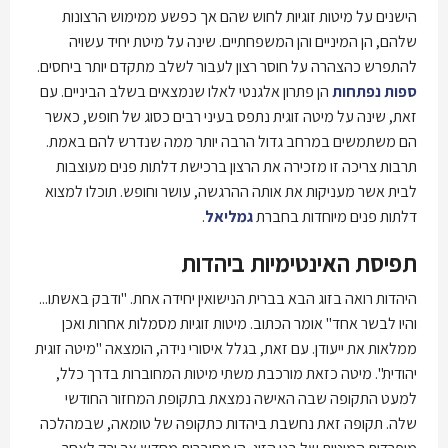
הישנים על מיטות זוגיות לחוש שהם אך כפשע ממימוש הרצונות
שלהם, הן המיניים והן המשפחתיים. שינה על מיטת יחיד עשויה
להתפרש כהצהרה על חוסר רצון לעבור לשלב מתקדם יותר ביחסים.
ספות נפתחות
הן פתרון אלגנטי לאלו שנמצאים בשלב הביניים. עם
זאת, שינה על מיטה זוגית נתפס בעיני רבים כסוג של חופש, כאשר
הם משתמשים במרחב גדול הרבה יותר ממה שנדרש להם באמת.
תרבות צריכה זו מזכירה את הרצון ברכישת דלתות פנים מעוצבות
לבית אשר מעניקות את אותה ההרגשה, עושר וחופש. תוכלו למצוא
דלתות פנים מיוחדות בחברת
גמליאל
.
תפיסת האינטימיות ביהדות
היהדות רואה בזוג הבא בברית הנישואין יחידה אחת. "ודבק באשתו...
והיו לבשר אחד" אומר הכתוב. מיטות זוגיות מסמלות אחרות ואכן
ממלאות את ייעודן. עם זאת, בגלל איסורי נידה, הומצאה "מיטה זוגית
יהודית". מיטה כזאת מורכבת משתי מיטות המחוברות בדרך כלל,
למעט התקופה שבה האישה נמצאת בתקופת המחזור החודשי
שלה. תקופה זאת נחשבת ביהדות כתקופה של טומאה, שבמהלכה