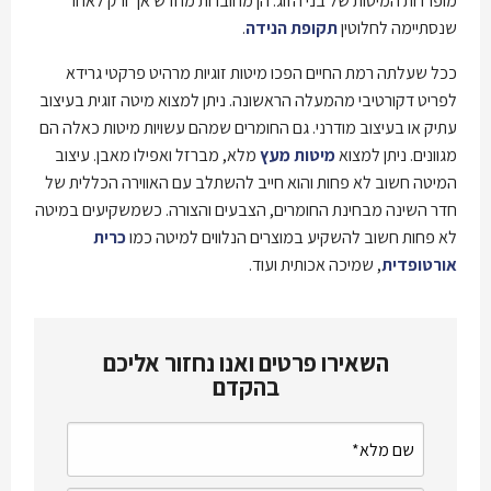
מופרדות המיטות של בני הזוג. הן מחוברות מחדש אך ורק לאחר
שנסתיימה לחלוטין
תקופת הנידה
.
ככל שעלתה רמת החיים הפכו מיטות זוגיות מרהיט פרקטי גרידא
לפריט דקורטיבי מהמעלה הראשונה. ניתן למצוא מיטה זוגית בעיצוב
עתיק או בעיצוב מודרני. גם החומרים שמהם עשויות מיטות כאלה הם
מגוונים. ניתן למצוא
מיטות מעץ
מלא, מברזל ואפילו מאבן. עיצוב
המיטה חשוב לא פחות והוא חייב להשתלב עם האווירה הכללית של
חדר השינה מבחינת החומרים, הצבעים והצורה. כשמשקיעים במיטה
לא פחות חשוב להשקיע במוצרים הנלווים למיטה כמו
כרית
אורטופדית
, שמיכה אכותית ועוד.
השאירו פרטים ואנו נחזור אליכם
בהקדם